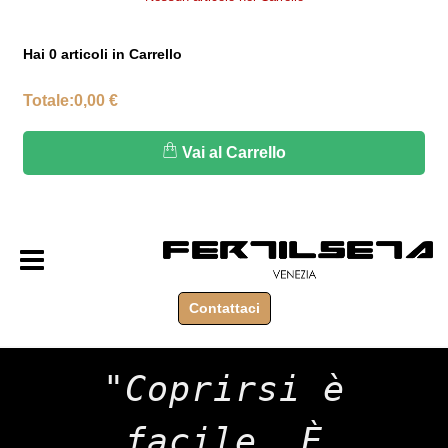
Hai
0
articoli in Carrello
Totale:
0,00 €
Vai al Carrello
Open menu
Contattaci
"Coprirsi è
facile. È