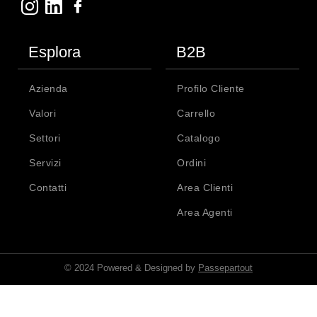
Esplora
B2B
Azienda
Profilo Cliente
Valori
Carrello
Settori
Catalogo
Servizi
Ordini
Contatti
Area Clienti
Area Agenti
© 2024 Powered & Designed by
Passepartout