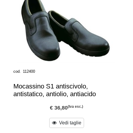
cod.
112400
Mocassino S1 antiscivolo,
antistatico, antiolio, antiacido
(Iva esc.)
€ 36,80
Vedi taglie