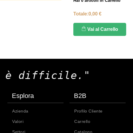
Hai
0
articoli in Carrello
Totale:
0,00 €
Vai al Carrello
 è difficile."
Esplora
B2B
Azienda
Profilo Cliente
Valori
Carrello
Settori
Catalogo