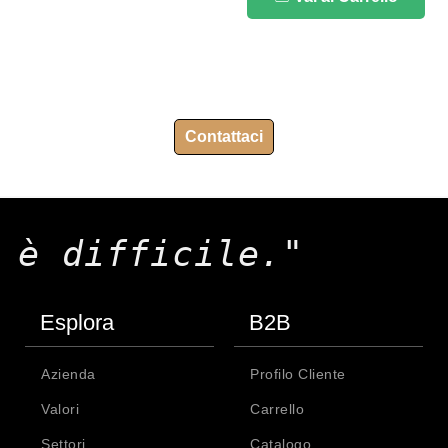
Contattaci
 è difficile."
Esplora
B2B
Azienda
Profilo Cliente
Valori
Carrello
Settori
Catalogo