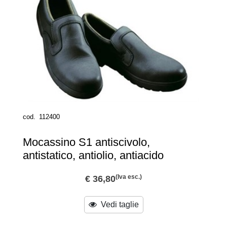
cod.
112400
Mocassino S1 antiscivolo,
antistatico, antiolio, antiacido
(Iva esc.)
€ 36,80
Vedi taglie