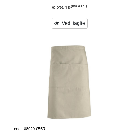
(Iva esc.)
€ 28,10
Vedi taglie
cod.
88020 055R