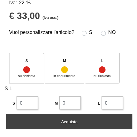
Iva:
22
€ 33,00
(Iva esc.)
Vuoi personalizzare l'articolo?
Vuoi personalizzare l'articolo?
SI
NO
S
M
L
su richiesta
in esaurimento
su richiesta
S-L
S
M
L
Acquista